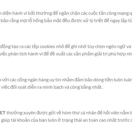
ận diện hành vi bất thường để ngăn chặn các cuộc tấn công mạng 
 bảo rằng mọi lỗ hổng bảo mật đều được xử lý triệt để ngay lập tứ
 động tạo ra các tệp cookies nhỏ để ghi nhớ tùy chọn ngôn ngữ và
 việc phân tích hành vi để đề xuất các sản phẩm giải trí phù hợp nh
p với các cổng ngân hàng uy tín nhằm đảm bảo dòng tiền luôn luân 
việc đối soát diễn ra minh bạch và công bằng nhất.
BET
thường xuyên được gửi về hòm thư cá nhân để hội viên nắm bắt
iúp tài khoản của bạn luôn ở trạng thái an toàn cao nhất trước m