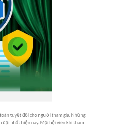
 toàn tuyệt đối cho người tham gia. Những
 đại nhất hiện nay. Mọi hội viên khi tham