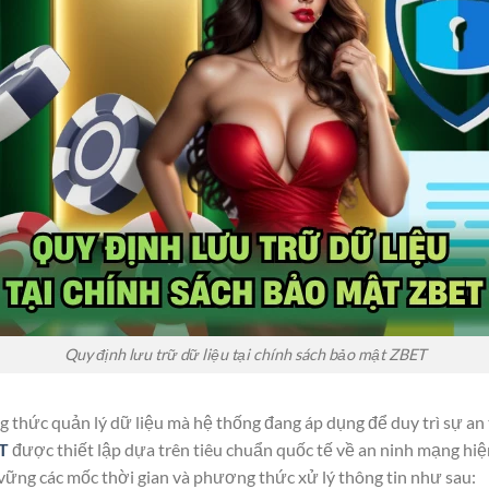
Quy định lưu trữ dữ liệu tại chính sách bảo mật ZBET
g thức quản lý dữ liệu mà hệ thống đang áp dụng để duy trì sự an
ET
được thiết lập dựa trên tiêu chuẩn quốc tế về an ninh mạng hiện
ững các mốc thời gian và phương thức xử lý thông tin như sau: