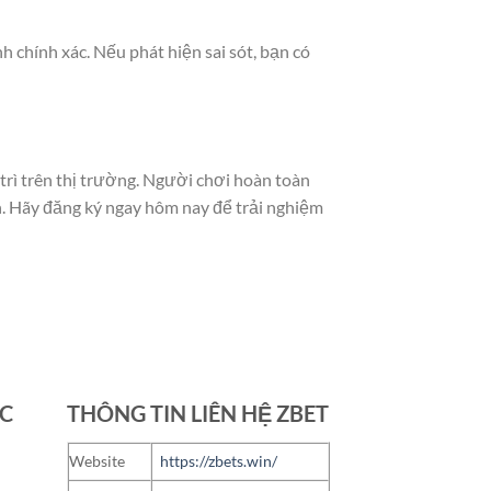
 chính xác. Nếu phát hiện sai sót, bạn có
trì trên thị trường. Người chơi hoàn toàn
ân. Hãy đăng ký ngay hôm nay để trải nghiệm
C
THÔNG TIN LIÊN HỆ ZBET
Website
https://zbets.win/