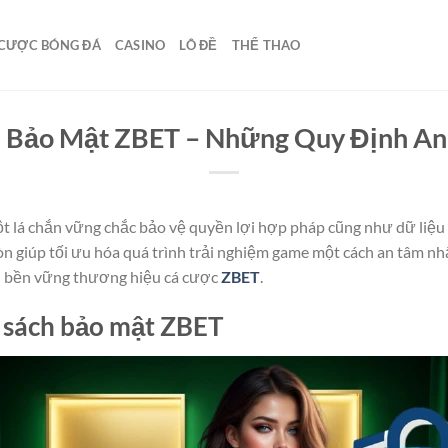
 CƯỢC BÓNG ĐÁ
CASINO
LÔ ĐỀ
THỂ THAO
h Bảo Mật ZBET – Những Quy Định An
một lá chắn vững chắc bảo vệ quyền lợi hợp pháp cũng như dữ liệ
n giúp tối ưu hóa quá trình trải nghiệm game một cách an tâm nhất
ển bền vững thương hiệu cá cược
ZBET
.
h sách bảo mật ZBET