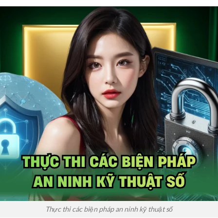
Thực thi các biện pháp an ninh kỹ thuật số