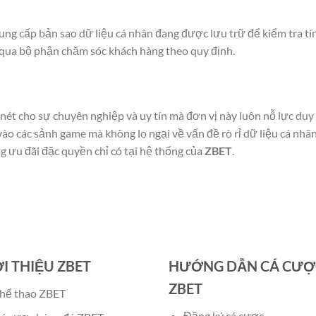
g cấp bản sao dữ liệu cá nhân đang được lưu trữ để kiểm tra tính
 qua bộ phận chăm sóc khách hàng theo quy định.
nét cho sự chuyên nghiệp và uy tín mà đơn vị này luôn nỗ lực duy 
vào các sảnh game mà không lo ngại về vấn đề rò rỉ dữ liệu cá nh
 ưu đãi đặc quyền chỉ có tại hệ thống của
ZBET
.
ỚI THIỆU ZBET
HƯỚNG DẪN CÁ CƯỢ
ZBET
hể thao ZBET
Đăng ký cá cược