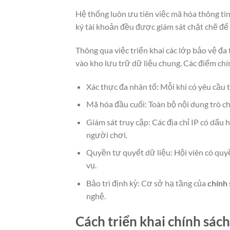
Hệ thống luôn ưu tiên việc mã hóa thông tin
ký tài khoản đều được giám sát chặt chẽ để 
Thông qua việc triển khai các lớp bảo vệ đa
vào kho lưu trữ dữ liệu chung. Các điểm ch
Xác thực đa nhân tố: Mỗi khi có yêu cầu 
Mã hóa đầu cuối: Toàn bộ nội dung trò c
Giám sát truy cập: Các địa chỉ IP có dấu
người chơi.
Quyền tự quyết dữ liệu: Hội viên có quyề
vụ.
Bảo trì định kỳ: Cơ sở hạ tầng của
chính
nghệ.
Cách triển khai chính sác