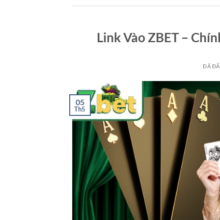
Link Vào ZBET – Chí
ĐÃ Đ
05
Th5