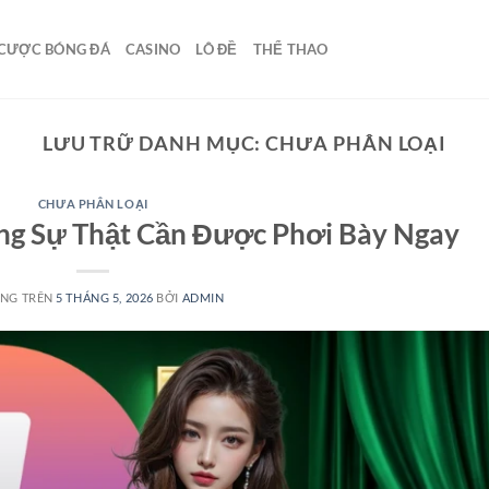
 CƯỢC BÓNG ĐÁ
CASINO
LÔ ĐỀ
THỂ THAO
LƯU TRỮ DANH MỤC:
CHƯA PHÂN LOẠI
CHƯA PHÂN LOẠI
g Sự Thật Cần Được Phơi Bày Ngay
ĂNG TRÊN
5 THÁNG 5, 2026
BỞI
ADMIN