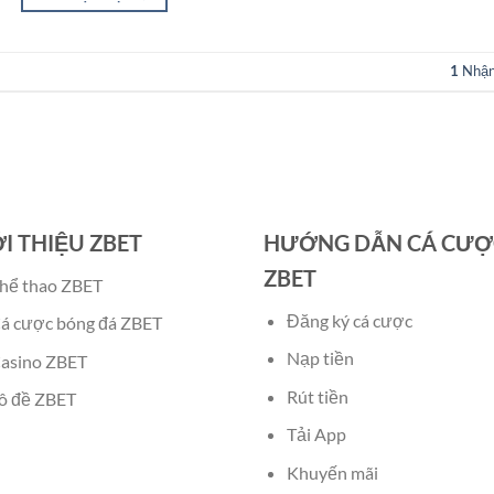
1
Nhận
ỚI THIỆU ZBET
HƯỚNG DẪN CÁ CƯỢ
ZBET
hể thao ZBET
Đăng ký cá cược
á cược bóng đá ZBET
Nạp tiền
asino ZBET
Rút tiền
ô đề ZBET
Tải App
Khuyến mãi