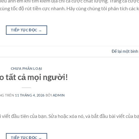
iều anh em khi tìm kiếm địa chỉ cá cược chất lượng. Trang cá cược
ùng tốc độ rút tiền cực nhanh. Hãy cùng chúng tôi phân tích các 
TIẾP TỤC ĐỌC
→
Để lại một bình
CHƯA PHÂN LOẠI
o tất cả mọi người!
NG TRÊN
11 THÁNG 4, 2026
BỞI
ADMIN
viết đầu tiên của bạn. Sửa hoặc xóa nó, và bắt đầu bài viết của b
TIẾP TỤC ĐỌC
→