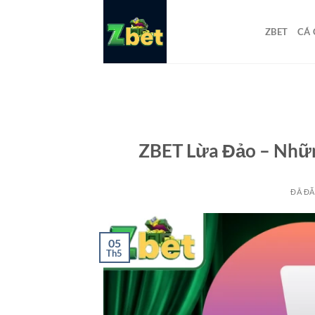
Chuyển
đến
ZBET
CÁ
nội
dung
ZBET Lừa Đảo – Nhữn
ĐÃ Đ
05
Th5