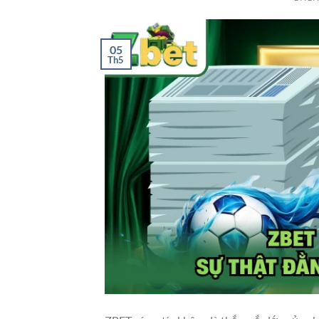
05
Th5