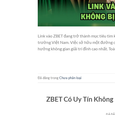
Link vào ZBET đang trở thành mục tiêu tìm 
trường Việt Nam. Việc sở hữu một đường dẫ
hưởng không gian giải trí đỉnh cao nhất. Toà
Đã đăng trong
Chưa phân loại
ZBET Có Uy Tín Không
ĐÃ Đ